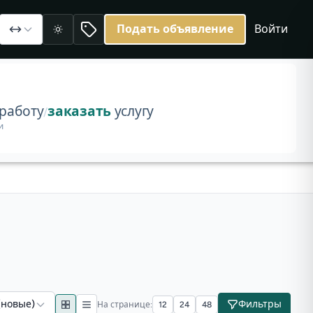
частки
Подать объявление
Войти
30 объявлений.
Светлая
работу
заказать
услугу
/
и
(новые)
Фильтры
На странице:
12
24
48