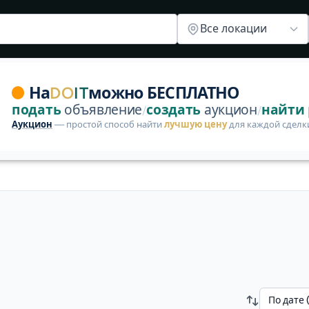
Гаражи/Парковки
Коммерческая недвижимость
Земля/у
Все локации
 продать на DoIt. Цены от 100 до 100 700 BYN. Сейчас 
На
DO
IT
можно БЕСПЛАТНО
подать
объявление
создать
аукцион
найти
/
/
Аукцион
— простой способ найти
лучшую цену
для каждой сделк
По дате 