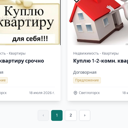
ть - Квартиры
Недвижимость - Квартиры
квартиру срочно
Куплю 1-2-комн. кв
ая
Договорная
ние
Предложение
орск
18 июля 2026 г.
Светлогорск
18 
‹
1
2
›