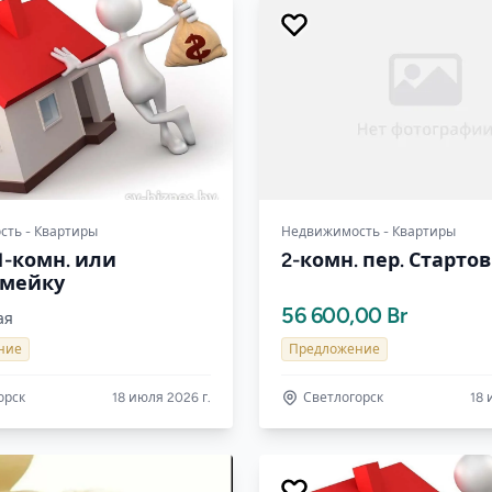
ть - Квартиры
Недвижимость - Квартиры
1-комн. или
2-комн. пер. Старто
емейку
56 600,00 Br
ая
ние
Предложение
орск
18 июля 2026 г.
Светлогорск
18 