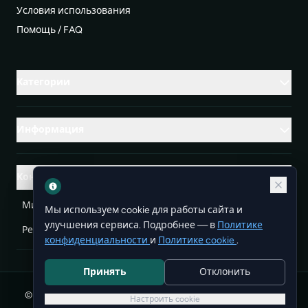
Условия использования
Помощь / FAQ
Категории
Информация
Контакты
Михаленко Руслан Леонидович, УНП ЕА3732804
Мы используем cookie для работы сайта и
улучшения сервиса. Подробнее — в
Политике
Республика Беларусь
info@doit.by
конфиденциальности
и
Политике cookie
.
Принять
Отклонить
© 2026 DoIt — бесплатные объявления в Беларуси. Все
Настроить cookie